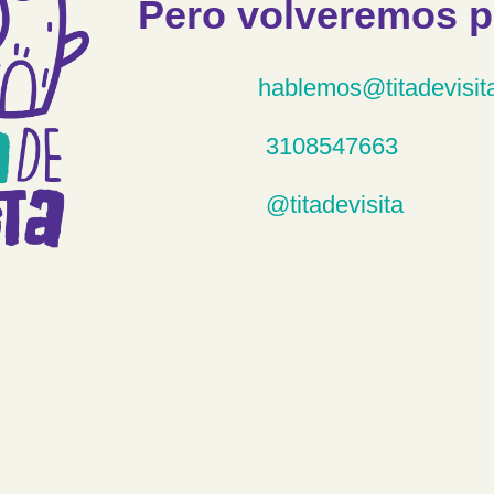
Pero volveremos p
hablemos@titadevisit
3108547663
@titadevisita